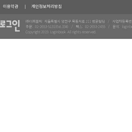
이용약관
개인정보처리방침
㈜이퍼블릭
서울특별시 양천구 목동서로 211 범문빌딩
사업자등록번
주문:
02-2653-5131(Ext.334)
팩스:
02-2653-2455
문의:
loginb
Copyright 2019. Loginbook. All rights reserved.