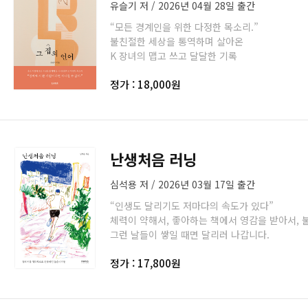
유슬기 저 / 2026년 04월 28일 출간
“모든 경계인을 위한 다정한 목소리.”
불친절한 세상을 통역하며 살아온
K 장녀의 맵고 쓰고 달달한 기록
정가 : 18,000원
난생처음 러닝
심석용 저 / 2026년 03월 17일 출간
“인생도 달리기도 저마다의 속도가 있다”
체력이 약해서, 좋아하는 책에서 영감을 받아서, 불
그런 날들이 쌓일 때면 달리러 나갑니다.
정가 : 17,800원