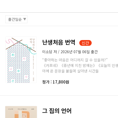
난생처음 번역
이소담 저 / 2026년 07월 06일 출간
“좋아하는 마음은 어디까지 갈 수 있을까?”
《카프네》《중년에 지친 밤에는》《오늘의 인생
아껴 온 문장을 붙들며 살아낸 시간들
정가 : 17,800원
그 집의 언어