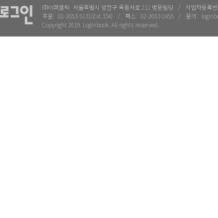
㈜이퍼블릭
서울특별시 양천구 목동서로 211 범문빌딩
사업자등록번
주문:
02-2653-5131(Ext.334)
팩스:
02-2653-2455
문의:
loginb
Copyright 2019. Loginbook. All rights reserved.